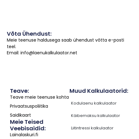
Võta Ühendust:
Meie teenuse haldusega saab ühendust võtta e-posti
teel.
Email: info@laenukalkulaator.net
Teave:
Muud Kalkulaatorid:
Teave meie teenuse kohta
Kodulaenu kalkulaator
Privaatsuspoliitika
Saidikaart
Käibemaksu kalkulaator
Meie Teised
Veebisaidid:
Liitintressi kalkulaator
Lainalaskuri.fi