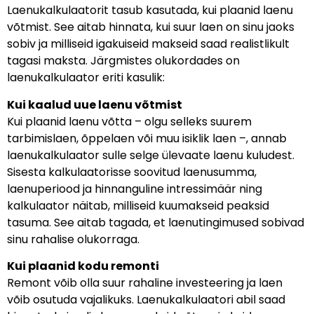
Laenukalkulaatorit tasub kasutada, kui plaanid laenu
võtmist. See aitab hinnata, kui suur laen on sinu jaoks
sobiv ja milliseid igakuiseid makseid saad realistlikult
tagasi maksta. Järgmistes olukordades on
laenukalkulaator eriti kasulik:
Kui kaalud uue laenu võtmist
Kui plaanid laenu võtta – olgu selleks suurem
tarbimislaen, õppelaen või muu isiklik laen –, annab
laenukalkulaator sulle selge ülevaate laenu kuludest.
Sisesta kalkulaatorisse soovitud laenusumma,
laenuperiood ja hinnanguline intressimäär ning
kalkulaator näitab, milliseid kuumakseid peaksid
tasuma. See aitab tagada, et laenutingimused sobivad
sinu rahalise olukorraga.
Kui plaanid kodu remonti
Remont võib olla suur rahaline investeering ja laen
võib osutuda vajalikuks. Laenukalkulaatori abil saad