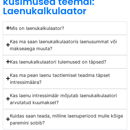
küsimused teemal:
Laenukalkulaator
Mis on laenukalkulaator?
Kas ma saan laenukalkulaatoris laenusummat või
makseaega muuta?
Kas laenukalkulaatori tulemused on täpsed?
Kas ma pean laenu taotlemisel teadma täpset
intressimäära?
Kas laenu intressimäär mõjutab laenukalkulaatori
arvutatud kuumakset?
Kuidas saan teada, milline laenuperiood mulle kõige
paremini sobib?