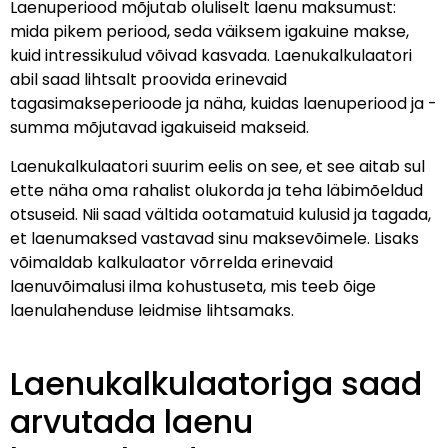
Laenuperiood mõjutab oluliselt laenu maksumust:
mida pikem periood, seda väiksem igakuine makse,
kuid intressikulud võivad kasvada. Laenukalkulaatori
abil saad lihtsalt proovida erinevaid
tagasimakseperioode ja näha, kuidas laenuperiood ja -
summa mõjutavad igakuiseid makseid.
Laenukalkulaatori suurim eelis on see, et see aitab sul
ette näha oma rahalist olukorda ja teha läbimõeldud
otsuseid. Nii saad vältida ootamatuid kulusid ja tagada,
et laenumaksed vastavad sinu maksevõimele. Lisaks
võimaldab kalkulaator võrrelda erinevaid
laenuvõimalusi ilma kohustuseta, mis teeb õige
laenulahenduse leidmise lihtsamaks.
Laenukalkulaatoriga saad
arvutada laenu