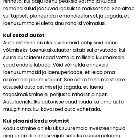
hinnata, kui palju laenu peaksid võtma ja kuidas
remondikulud jaotuvad igakuiste maksetena. See aitab
sul täpselt planeerida remondieelarvet ja tagada, et
laenusumma ei ületa sinu rahalisi võimalusi.
Kui ostad autot
Auto ostmine on üks levinumaid põhjuseid laenu
võtmiseks. Laenukalkulaator aitab sul arvutada, kui
suure autolaenu saad võtta ja milliseid kuumakseid
saad endale lubada. Võid võrrelda erinevaid
laenusummasid ja laenuperioode, et leida oma
olukorrale parim variant. See aitab teha mõistlikke
otsuseid auto ostmisel ja tagada, et laenu
tagasimaksmine ei põhjusta rahalist pinget.
Autolaenukalkulaatorisse saad lisada ka oma auto
müügihinna, kui kavatsed auto vahetada.
Kui plaanid kodu ostmist
Kodu ostmine on elu üks suuremaid investeeringuid
ning enamik inimesi vajab selleks eluasemelaenu.