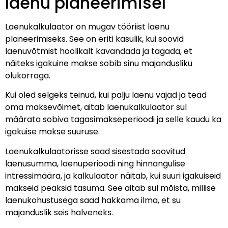
laenu planeerimisel
Laenukalkulaator on mugav tööriist laenu
planeerimiseks. See on eriti kasulik, kui soovid
laenuvõtmist hoolikalt kavandada ja tagada, et
näiteks igakuine makse sobib sinu majandusliku
olukorraga.
Kui oled selgeks teinud, kui palju laenu vajad ja tead
oma maksevõimet, aitab laenukalkulaator sul
määrata sobiva tagasimakseperioodi ja selle kaudu ka
igakuise makse suuruse.
Laenukalkulaatorisse saad sisestada soovitud
laenusumma, laenuperioodi ning hinnangulise
intressimäära, ja kalkulaator näitab, kui suuri igakuiseid
makseid peaksid tasuma. See aitab sul mõista, millise
laenukohustusega saad hakkama ilma, et su
majanduslik seis halveneks.