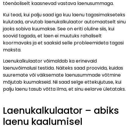
tõenäoliselt kaasnevad vastava laenusummaga.
Kui tead, kui palju saad iga kuu laenu tagasimakseteks
kulutada, arvutab laenukalkulaator automaatselt sinu
jaoks sobiva kuumakse. See on eriti oluline siis, kui
soovid tagada, et laen ei muutuks rahaliselt
koormavaks ja et saaksid selle probleemideta tagasi
maksta.
Laenukalkulaator võimaldab ka erinevaid
laenuvõimalusi testida. Näiteks saad proovida, kuidas
suuremate või väiksemate laenusummade võtmine
mõjutab kuumakseid. Nii saad selge ettekujutuse, kui
palju laenu tasub võtta ilma, et sinu eelarve ületataks.
Laenukalkulaator – abiks
laenu kaalumisel