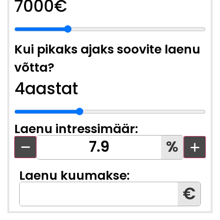
7000
€
Kui pikaks ajaks soovite laenu
võtta?
4
aastat
Laenu intressimäär:
%
Laenu kuumakse:
€