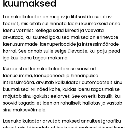
kuumaksed
Laenukalkulaator on mugav ja lihtsasti kasutatav
tööriist, mis aitab sul hinnata laenu kuumakseid enne
laenu võtmist. Sellega saad kiiresti ja vaevata
arvutada, kui suured igakuised maksed on erinevate
laenusummade, laenuperioodide ja intressimäärade
korral. See annab sulle selge ülevaate, kui palju pead
iga kuu laenu tagasi maksma.
Kui sisestad laenukalkulaatorisse soovitud
laenusumma, laenuperioodi ja hinnangulise
intressimäära, arvutab kalkulaator automaatselt sinu
kuumaksed. Nii näed kohe, kuidas laenu tagasimakse
mõjutab sinu igakuist eelarvet. See on eriti kasulik, kui
soovid tagada, et laen on rahaliselt hallatav ja vastab
sinu maksevõimele.
Laenukalkulaator arvutab maksed annuiteetgraafiku
alusel, mis tähendab, et igakuised maksed jäävad kogu