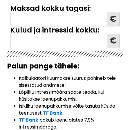
Maksad kokku tagasi:
€
Kulud ja intressid kokku:
€
Palun pange tähele:
Kalkulaatori kuumakse suurus põhineb teie
sisestatud andmetel.
Lõpliku intressimäära saate teada, kui
küsitakse laenupakkumisi.
Isikliku laenupakkumise võite tasuta küsida
teenusest
TF Bank
.
TF Bank
pakub laenu alates 7,9%
intressimääraga.