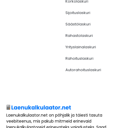
Korkolaskuri
Sijoituslaskuri
Säästölaskuri
Rahastolaskuri
Yrityslainalaskuri
Rahoituslaskuri
Autorahoituslaskuri
Laenukalkulaator.net on põhjalik ja täiesti tasuta
veebiteenus, mis pakub mitmeid erinevaid
laenukalkulaatoreid erinevateks vajadusteks. Saad