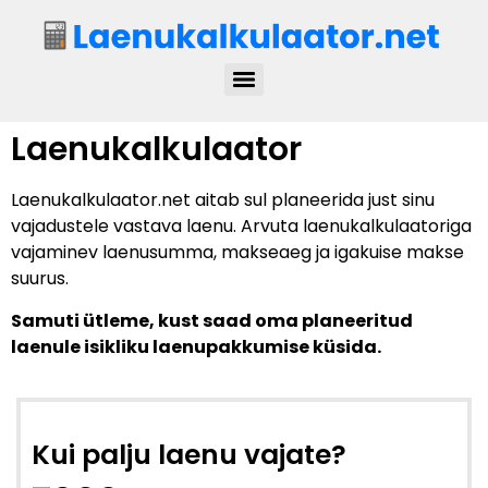
Laenukalkulaator
Laenukalkulaator.net aitab sul planeerida just sinu
vajadustele vastava laenu. Arvuta laenukalkulaatoriga
vajaminev laenusumma, makseaeg ja igakuise makse
suurus.
Samuti ütleme, kust saad oma planeeritud
laenule isikliku laenupakkumise küsida.
Kui palju laenu vajate?