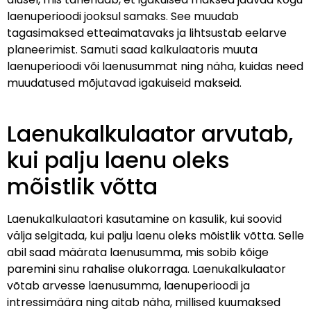
laenuperioodi jooksul samaks. See muudab
tagasimaksed etteaimatavaks ja lihtsustab eelarve
planeerimist. Samuti saad kalkulaatoris muuta
laenuperioodi või laenusummat ning näha, kuidas need
muudatused mõjutavad igakuiseid makseid.
Laenukalkulaator arvutab,
kui palju laenu oleks
mõistlik võtta
Laenukalkulaatori kasutamine on kasulik, kui soovid
välja selgitada, kui palju laenu oleks mõistlik võtta. Selle
abil saad määrata laenusumma, mis sobib kõige
paremini sinu rahalise olukorraga. Laenukalkulaator
võtab arvesse laenusumma, laenuperioodi ja
intressimäära ning aitab näha, millised kuumaksed