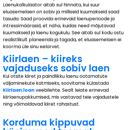
Laenukalkulaator aitab sul hinnata, kui suur
eluasemelaen on sobiv ja milliseid kuumakseid saad
tasuda. Saad proovida erinevaid laenuperioode ja
intressimäärasid, et näha, kuidas need mõjutavad
kuumakseid ja laenu kogukulu. See aitab sul kodu ostu
realistlikult planeerida ja tagada, et eluasemelaen ei
koorma üle sinu eelarvet.
Kiirlaen – kiireks
vajaduseks sobiv laen
Kui otsite kiiret ja paindlikku laenu ootamatute
väljaminekute katmiseks, soovitame külastada
Kiirlaen.loan
veebilehte. Sealt leiate erinevad
kiirlaenupakkumised, mis vastavad teie vajadustele
ning võimaldavad kiiret rahastust.
Korduma kippuvad