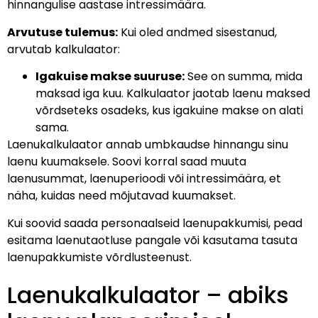
hinnangulise aastase intressimäära.
Arvutuse tulemus:
Kui oled andmed sisestanud,
arvutab kalkulaator:
Igakuise makse suuruse:
See on summa, mida
maksad iga kuu. Kalkulaator jaotab laenu maksed
võrdseteks osadeks, kus igakuine makse on alati
sama.
Laenukalkulaator annab umbkaudse hinnangu sinu
laenu kuumaksele. Soovi korral saad muuta
laenusummat, laenuperioodi või intressimäära, et
näha, kuidas need mõjutavad kuumakset.
Kui soovid saada personaalseid laenupakkumisi, pead
esitama laenutaotluse pangale või kasutama tasuta
laenupakkumiste võrdlusteenust.
Laenukalkulaator – abiks