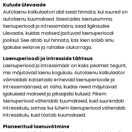
Kulude ülevaade
Autolaenu kalkulaatori abil saad hinnata, kui suured on
autolaenu kuumaksed. Sisestades laenusumma,
laenuperioodi ja intressimäära, saad ligikaudse
ülevaate, kuidas maksed jaotuvad laenuperioodi
jooksul. See aitab sul hinnata, kas laen sobib sinu
igakuise eelarve ja rahalise olukorraga.
Laenuperioodi ja intresside tähtsus
Laenuperiood ja intressimäär on kaks peamist tegurit,
mis mõjutavad laenu kogukulu. Autolaenu kalkulaator
võimaldab katsetada erinevaid laenuperioode ja
intressimäärasid, et näha, kuidas need mõjutavad
igakuiseid makseid ja pikaajalisi kulusid. Pikem
laenuperiood vähendab kuumakseid, kuid suurendab
intressikulu, samas kui lühem laenuperiood vähendab
intressikulu, kuid tõstab kuumakseid.
Planeeritud laenuvõtmine