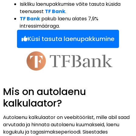
Isikliku laenupakkumise võite tasuta küsida
teenusest
TF Bank
.
TF Bank
pakub laenu alates 7,9%
intressimääraga.
Küsi tasuta laenupakkumine
Mis on autolaenu
kalkulaator?
Autolaenu kalkulaator on veebitööriist, mille abil saad
arvutada ja hinnata autolaenu kuumakseid, laenu
kogukulu ja tagasimakseperioodi. Sisestades