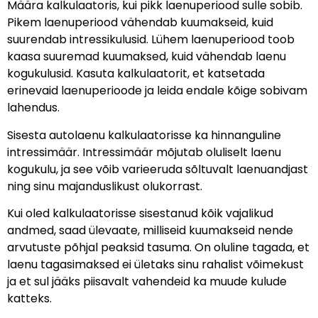
Määra kalkulaatoris, kui pikk laenuperiood sulle sobib.
Pikem laenuperiood vähendab kuumakseid, kuid
suurendab intressikulusid. Lühem laenuperiood toob
kaasa suuremad kuumaksed, kuid vähendab laenu
kogukulusid. Kasuta kalkulaatorit, et katsetada
erinevaid laenuperioode ja leida endale kõige sobivam
lahendus.
Sisesta autolaenu kalkulaatorisse ka hinnanguline
intressimäär. Intressimäär mõjutab oluliselt laenu
kogukulu, ja see võib varieeruda sõltuvalt laenuandjast
ning sinu majanduslikust olukorrast.
Kui oled kalkulaatorisse sisestanud kõik vajalikud
andmed, saad ülevaate, milliseid kuumakseid nende
arvutuste põhjal peaksid tasuma. On oluline tagada, et
laenu tagasimaksed ei ületaks sinu rahalist võimekust
ja et sul jääks piisavalt vahendeid ka muude kulude
katteks.