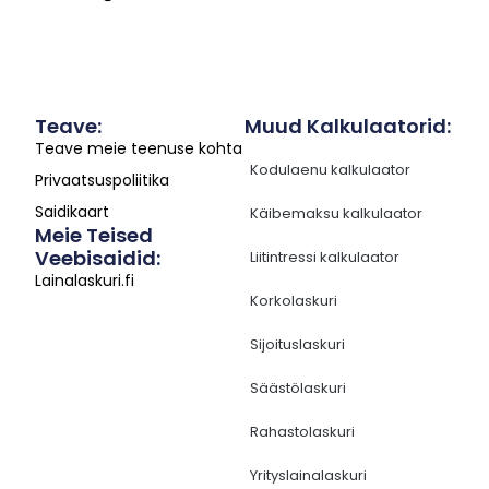
Teave:
Muud Kalkulaatorid:
Teave meie teenuse kohta
Kodulaenu kalkulaator
Privaatsuspoliitika
Saidikaart
Käibemaksu kalkulaator
Meie Teised
Veebisaidid:
Liitintressi kalkulaator
Lainalaskuri.fi
Korkolaskuri
Sijoituslaskuri
Säästölaskuri
Rahastolaskuri
Yrityslainalaskuri