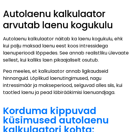
Autolaenu kalkulaator
arvutab laenu kogukulu
Autolaenu kalkulaator näitab ka laenu kogukulu, ehk
kui palju maksad laenu eest koos intressidega
laenuperioodi lõppedes. See annab realistliku ülevaate
sellest, kui kalliks laen pikaajaliselt osutub.
Pea meeles, et kalkulaator annab ligikaudseid
hinnanguid. Lõplikud laenutingimused, nagu
intressimäär ja makseperiood, selguvad alles siis, kui
taotled laenu ja pead läbirääkimisi laenuandjaga.
Korduma kippuvad
küsimused autolaenu
kalkulaatori kohta: