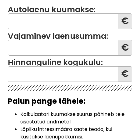
Autolaenu kuumakse:
€
Vajaminev laenusumma:
€
Hinnanguline kogukulu:
€
Palun pange tähele:
Kalkulaatori kuumakse suurus põhineb teie
sisestatud andmetel.
Lõpliku intressimäära saate teada, kui
küsitakse laenupakkumisi.