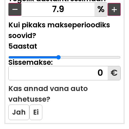
%
Kui pikaks makseperioodiks
soovid?
5
aastat
Sissemakse:
€
Kas annad vana auto
vahetusse?
Jah
Ei