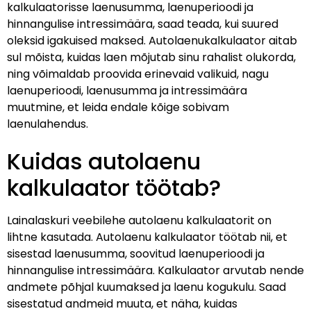
kalkulaatorisse laenusumma, laenuperioodi ja
hinnangulise intressimäära, saad teada, kui suured
oleksid igakuised maksed. Autolaenukalkulaator aitab
sul mõista, kuidas laen mõjutab sinu rahalist olukorda,
ning võimaldab proovida erinevaid valikuid, nagu
laenuperioodi, laenusumma ja intressimäära
muutmine, et leida endale kõige sobivam
laenulahendus.
Kuidas autolaenu
kalkulaator töötab?
Lainalaskuri veebilehe autolaenu kalkulaatorit on
lihtne kasutada. Autolaenu kalkulaator töötab nii, et
sisestad laenusumma, soovitud laenuperioodi ja
hinnangulise intressimäära. Kalkulaator arvutab nende
andmete põhjal kuumaksed ja laenu kogukulu. Saad
sisestatud andmeid muuta, et näha, kuidas