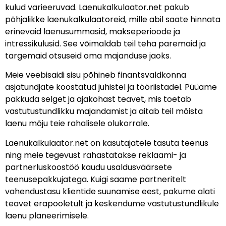
kulud varieeruvad. Laenukalkulaator.net pakub
põhjalikke laenukalkulaatoreid, mille abil saate hinnata
erinevaid laenusummasid, makseperioode ja
intressikulusid. See võimaldab teil teha paremaid ja
targemaid otsuseid oma majanduse jaoks.
Meie veebisaidi sisu põhineb finantsvaldkonna
asjatundjate koostatud juhistel ja tööriistadel. Püüame
pakkuda selget ja ajakohast teavet, mis toetab
vastutustundlikku majandamist ja aitab teil mõista
laenu mõju teie rahalisele olukorrale.
Laenukalkulaator.net on kasutajatele tasuta teenus
ning meie tegevust rahastatakse reklaami- ja
partnerluskoostöö kaudu usaldusväärsete
teenusepakkujatega. Kuigi saame partneritelt
vahendustasu klientide suunamise eest, pakume alati
teavet erapooletult ja keskendume vastutustundlikule
laenu planeerimisele.