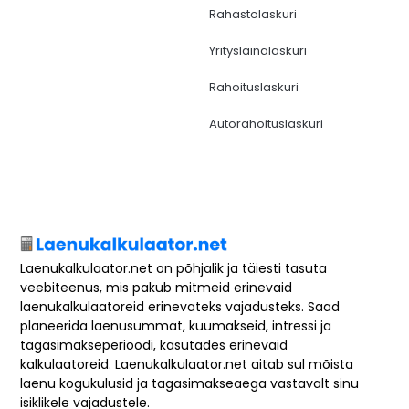
Rahastolaskuri
Yrityslainalaskuri
Rahoituslaskuri
Autorahoituslaskuri
Laenukalkulaator.net on põhjalik ja täiesti tasuta
veebiteenus, mis pakub mitmeid erinevaid
laenukalkulaatoreid erinevateks vajadusteks. Saad
planeerida laenusummat, kuumakseid, intressi ja
tagasimakseperioodi, kasutades erinevaid
kalkulaatoreid. Laenukalkulaator.net aitab sul mõista
laenu kogukulusid ja tagasimakseaega vastavalt sinu
isiklikele vajadustele.