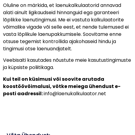
Oluline on märkida, et laenukalkulaatorid annavad
alati ainult ligikaudseid hinnanguid ega garanteeri
lõplikke laenutingimusi. Me ei vastuta kalkulaatorite
võimalike vigade või selle eest, et nende tulemused ei
vasta lõplikule laenupakkumisele. Soovitame enne
otsuse tegemist kontrollida ajakohaseid hindu ja
tingimusi otse laenuandjatelt.
Veebisaiti kasutades nõustute meie kasutustingimuste
ja küpsiste poliitikaga.
Kui teil on küsimusi või soovite arutada
koostöövõimalusi, võtke meiega ühendust e-
posti aadressil:
info@laenukalkulaator.net