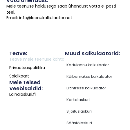
Võta Ühendust:
Meie teenuse haldusega saab ühendust võtta e-posti
teel.
Email: info@laenukalkulaator.net
Teave:
Muud Kalkulaatorid:
Teave meie teenuse kohta
Kodulaenu kalkulaator
Privaatsuspoliitika
Saidikaart
Käibemaksu kalkulaator
Meie Teised
Veebisaidid:
Liitintressi kalkulaator
Lainalaskuri.fi
Korkolaskuri
Sijoituslaskuri
Säästölaskuri